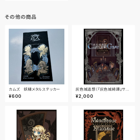
その他の商品
カムズ 妖精メタルステッカー
灰色城追想（『灰色城綺譚』サプ
リメント）
¥600
¥2,000