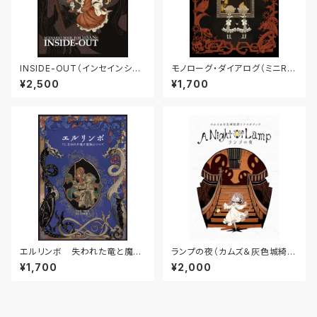
INSIDE-OUT（インセインシナ
モノローグ・ダイアログ（ミニRP
リオブック）
Gシステム集）
¥2,500
¥1,700
エルリンボ 失われた竜と魔法
ランプの夜（カムズ＆灰色城綺譚
について（ソロジャーナリングR
シナリオブック）
¥1,700
¥2,000
PG）