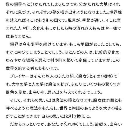
数の領界へと分かたれてしまったのです。分かたれた大地はそれ
ぞれに息づき、それぞれの夢を描き出すようになりました。境界線
を越えればそこはもう別の国です。風景が、季節が違い、そこに育
まれた人や町、文化も――もしかしたら時の流れさえも――もはや一様で
はありません。
領界は今も変容を続けています。もしも地図があったとしても、
すぐに古びてしまうことでしょう。ほとんどの人は、比較的変化の
ゆるやかな場所を選んで村や町を築いて定住していますが、この
世界を旅する者たちもいます。
プレイヤーはそんな旅人のふたり組、〈魔女〉とその〈相棒〉で
す。大地の夢と人の夢は魔法を紡ぎ、ふたりにいくつもの驚くべき
景色を見せ、出会いを、思い出を与えてくれるでしょう。
そして、それらの思い出は魔法の糧となります。魔女は奇蹟とも
呼べるような魔法をもたらし、世界と物語のありようを大きく揺る
がすことができます――自らの思い出と引き換えに。
だからきっといつか、あなたは忘れゆくでしょう。故郷を、出会い