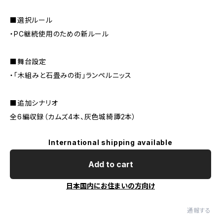
■選択ルール
・PC継続使用のための新ルール
■舞台設定
・「木組みと石畳みの街」ランペルニッス
■追加シナリオ
全6編収録（カムズ4本、灰色城綺譚2本）
International shipping available
Add to cart
日本国内にお住まいの方向け
通報する