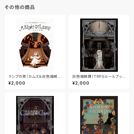
その他の商品
ランプの夜（カムズ＆灰色城綺譚
灰色城綺譚（TRPGルールブッ
シナリオブック）
ク）
¥2,000
¥2,000