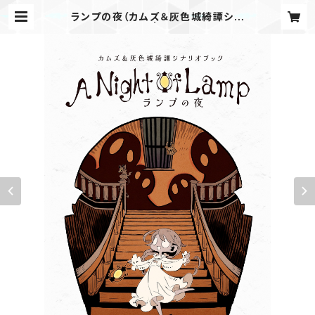
ランプの夜（カムズ＆灰色城綺譚シナ
リオブック） | かりかりうめ