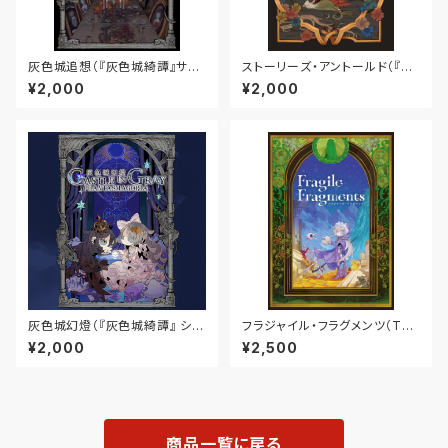
灰色城追想（『灰色城綺譚』サプ
ストーリーズ・アントールド（『カ
リメント）
ムズ 秋のたそがれの国』サプリ
¥2,000
¥2,000
メント）
灰色城幻燈（『灰色城綺譚』 シナ
フラジャイル・フラグメンツ（TRP
リオ集）
Gルールブック）
¥2,000
¥2,500
商品一覧に戻る